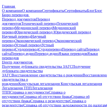
Главная
О компании
О компании
Сертификаты
Сертификаты
Блог
Блог
Бюро переводов
Перевод документов
Перевод
документов
Технический перевод
Технический
перевод
Медицинский перевод
Медицинский
перевод
Юридический перевод
Юридический перевод
Научный перевод
Научный
перевод
Экономический перевод
Экономический
перевод
Устный перевод
Устный
перевод
Сурдоперевод
Сурдоперевод
Перевод сайта
Перевод
сайта
Перевод аудио
Перевод аудио
Языки переводов
Языки
переводов
Центр документов
Получение дубликата свидетельства ЗАГС
Получение
дубликата свидетельства
ЗАГС
Восстановление свидетельства о рождении
Восстановлен
свидетельства о
рождении
Консульская легализация
Консульская легализация
Легализация ТПП
Легализация
ТПП
Справка о несудимости
Справка о
несудимости
Справка об отсутствии брака
Справка об
отсутствии брака
Справка о резидентстве
Справка о
резидентстве
Справка об отсутствии задолженности по налогам