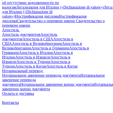
об отсутствии задолженности по
налогам
Легализация для Италии («Dichiarazione di valore»)
Лега
для Италии («Dichiarazione di
valore»)
Нострификация диплома
Нострификация
диплома
Свидетельство о перемене имени
Свидетельство о
перемене имени
Апостиль
Апостиль документов
Апостиль
документов
Апостиль в США
Апостиль в
США
Апостиль в Великобритании
Апостиль в
Великобритании
Апостиль в Германии
Апостиль в
Германии
Апостиль в Италии
Апостиль в
Италии
Апостиль в Израиле
Апостиль в
Израиле
Апостиль в Турции
Апостиль в
Турции
Апостиль в Китае
Апостиль в Китае
Нотариальный перевод
Нотариальное заверение перевода документа
Нотариальное
заверение перевода
документа
Нотариальное заверение копии документа
Нотариаль
заверение копии документа
Оплата и доставка
Контакты