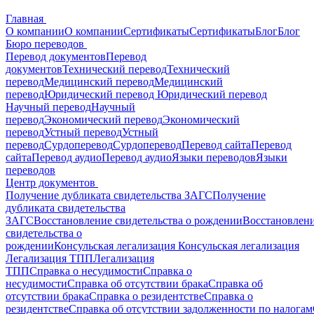
Главная
О компании
О компании
Сертификаты
Сертификаты
Блог
Блог
Бюро переводов
Перевод документов
Перевод
документов
Технический перевод
Технический
перевод
Медицинский перевод
Медицинский
перевод
Юридический перевод
Юридический перевод
Научный перевод
Научный
перевод
Экономический перевод
Экономический
перевод
Устный перевод
Устный
перевод
Сурдоперевод
Сурдоперевод
Перевод сайта
Перевод
сайта
Перевод аудио
Перевод аудио
Языки переводов
Языки
переводов
Центр документов
Получение дубликата свидетельства ЗАГС
Получение
дубликата свидетельства
ЗАГС
Восстановление свидетельства о рождении
Восстановлен
свидетельства о
рождении
Консульская легализация
Консульская легализация
Легализация ТПП
Легализация
ТПП
Справка о несудимости
Справка о
несудимости
Справка об отсутствии брака
Справка об
отсутствии брака
Справка о резидентстве
Справка о
резидентстве
Справка об отсутствии задолженности по налогам