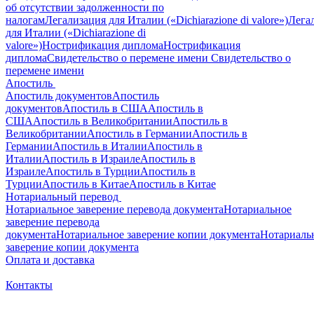
об отсутствии задолженности по
налогам
Легализация для Италии («Dichiarazione di valore»)
Лега
для Италии («Dichiarazione di
valore»)
Нострификация диплома
Нострификация
диплома
Свидетельство о перемене имени
Свидетельство о
перемене имени
Апостиль
Апостиль документов
Апостиль
документов
Апостиль в США
Апостиль в
США
Апостиль в Великобритании
Апостиль в
Великобритании
Апостиль в Германии
Апостиль в
Германии
Апостиль в Италии
Апостиль в
Италии
Апостиль в Израиле
Апостиль в
Израиле
Апостиль в Турции
Апостиль в
Турции
Апостиль в Китае
Апостиль в Китае
Нотариальный перевод
Нотариальное заверение перевода документа
Нотариальное
заверение перевода
документа
Нотариальное заверение копии документа
Нотариаль
заверение копии документа
Оплата и доставка
Контакты