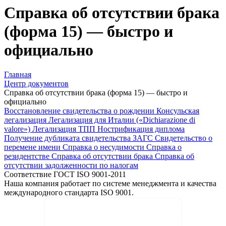
Справка об отсутствии брака
(форма 15) — быстро и
официально
Главная
Центр документов
Справка об отсутствии брака (форма 15) — быстро и
официально
Восстановление свидетельства о рождении
Консульская
легализация
Легализация для Италии («Dichiarazione di
valore»)
Легализация ТПП
Нострификация диплома
Получение дубликата свидетельства ЗАГС
Свидетельство о
перемене имени
Справка о несудимости
Справка о
резидентстве
Справка об отсутствии брака
Справка об
отсутствии задолженности по налогам
Соответствие ГОСТ ISO 9001-2011
Наша компания работает по системе менеджмента и качества
международного стандарта ISO 9001.