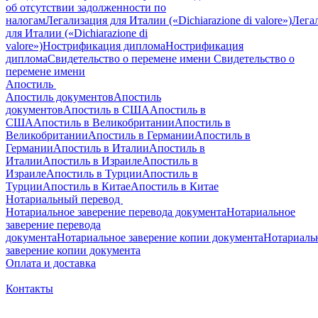
об отсутствии задолженности по
налогам
Легализация для Италии («Dichiarazione di valore»)
Лега
для Италии («Dichiarazione di
valore»)
Нострификация диплома
Нострификация
диплома
Свидетельство о перемене имени
Свидетельство о
перемене имени
Апостиль
Апостиль документов
Апостиль
документов
Апостиль в США
Апостиль в
США
Апостиль в Великобритании
Апостиль в
Великобритании
Апостиль в Германии
Апостиль в
Германии
Апостиль в Италии
Апостиль в
Италии
Апостиль в Израиле
Апостиль в
Израиле
Апостиль в Турции
Апостиль в
Турции
Апостиль в Китае
Апостиль в Китае
Нотариальный перевод
Нотариальное заверение перевода документа
Нотариальное
заверение перевода
документа
Нотариальное заверение копии документа
Нотариаль
заверение копии документа
Оплата и доставка
Контакты