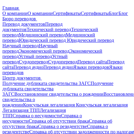
Главная
О компании
О компании
Сертификаты
Сертификаты
Блог
Блог
Бюро переводов
Перевод документов
Перевод
документов
Технический перевод
Технический
перевод
Медицинский перевод
Медицинский
перевод
Юридический перевод
Юридический перевод
Научный перевод
Научный
перевод
Экономический перевод
Экономический
перевод
Устный перевод
Устный
перевод
Сурдоперевод
Сурдоперевод
Перевод сайта
Перевод
сайта
Перевод аудио
Перевод аудио
Языки переводов
Языки
переводов
Центр документов
Получение дубликата свидетельства ЗАГС
Получение
дубликата свидетельства
ЗАГС
Восстановление свидетельства о рождении
Восстановлен
свидетельства о
рождении
Консульская легализация
Консульская легализация
Легализация ТПП
Легализация
ТПП
Справка о несудимости
Справка о
несудимости
Справка об отсутствии брака
Справка об
отсутствии брака
Справка о резидентстве
Справка о
резидентстве
Справка об отсутствии задолженности по налогам