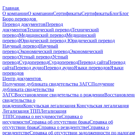
Главная
О компании
О компании
Сертификаты
Сертификаты
Блог
Блог
Бюро переводов
Перевод документов
Перевод
документов
Технический перевод
Технический
перевод
Медицинский перевод
Медицинский
перевод
Юридический перевод
Юридический перевод
Научный перевод
Научный
перевод
Экономический перевод
Экономический
перевод
Устный перевод
Устный
перевод
Сурдоперевод
Сурдоперевод
Перевод сайта
Перевод
сайта
Перевод аудио
Перевод аудио
Языки переводов
Языки
переводов
Центр документов
Получение дубликата свидетельства ЗАГС
Получение
дубликата свидетельства
ЗАГС
Восстановление свидетельства о рождении
Восстановлен
свидетельства о
рождении
Консульская легализация
Консульская легализация
Легализация ТПП
Легализация
ТПП
Справка о несудимости
Справка о
несудимости
Справка об отсутствии брака
Справка об
отсутствии брака
Справка о резидентстве
Справка о
резидентстве
Справка об отсутствии задолженности по налогам