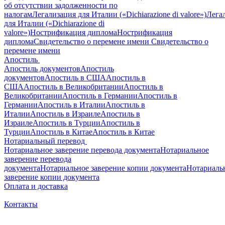
об отсутствии задолженности по
налогам
Легализация для Италии («Dichiarazione di valore»)
Лега
для Италии («Dichiarazione di
valore»)
Нострификация диплома
Нострификация
диплома
Свидетельство о перемене имени
Свидетельство о
перемене имени
Апостиль
Апостиль документов
Апостиль
документов
Апостиль в США
Апостиль в
США
Апостиль в Великобритании
Апостиль в
Великобритании
Апостиль в Германии
Апостиль в
Германии
Апостиль в Италии
Апостиль в
Италии
Апостиль в Израиле
Апостиль в
Израиле
Апостиль в Турции
Апостиль в
Турции
Апостиль в Китае
Апостиль в Китае
Нотариальный перевод
Нотариальное заверение перевода документа
Нотариальное
заверение перевода
документа
Нотариальное заверение копии документа
Нотариаль
заверение копии документа
Оплата и доставка
Контакты