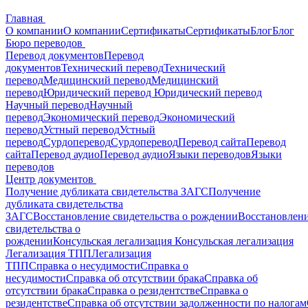
Главная
О компании
О компании
Сертификаты
Сертификаты
Блог
Блог
Бюро переводов
Перевод документов
Перевод
документов
Технический перевод
Технический
перевод
Медицинский перевод
Медицинский
перевод
Юридический перевод
Юридический перевод
Научный перевод
Научный
перевод
Экономический перевод
Экономический
перевод
Устный перевод
Устный
перевод
Сурдоперевод
Сурдоперевод
Перевод сайта
Перевод
сайта
Перевод аудио
Перевод аудио
Языки переводов
Языки
переводов
Центр документов
Получение дубликата свидетельства ЗАГС
Получение
дубликата свидетельства
ЗАГС
Восстановление свидетельства о рождении
Восстановлен
свидетельства о
рождении
Консульская легализация
Консульская легализация
Легализация ТПП
Легализация
ТПП
Справка о несудимости
Справка о
несудимости
Справка об отсутствии брака
Справка об
отсутствии брака
Справка о резидентстве
Справка о
резидентстве
Справка об отсутствии задолженности по налогам