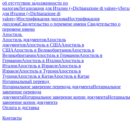
об отсутствии задолженности по
налогам
Легализация для Италии («Dichiarazione di valore»)
Лега
для Италии («Dichiarazione di
valore»)
Нострификация диплома
Нострификация
диплома
Свидетельство о перемене имени
Свидетельство о
перемене имени
Апостиль
Апостиль документов
Апостиль
документов
Апостиль в США
Апостиль в
США
Апостиль в Великобритании
Апостиль в
Великобритании
Апостиль в Германии
Апостиль в
Германии
Апостиль в Италии
Апостиль в
Италии
Апостиль в Израиле
Апостиль в
Израиле
Апостиль в Турции
Апостиль в
Турции
Апостиль в Китае
Апостиль в Китае
Нотариальный перевод
Нотариальное заверение перевода документа
Нотариальное
заверение перевода
документа
Нотариальное заверение копии документа
Нотариаль
заверение копии документа
Оплата и доставка
Контакты