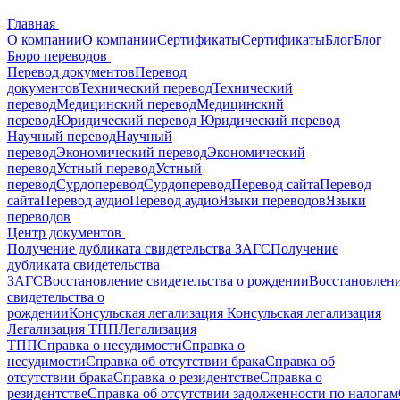
Главная
О компании
О компании
Сертификаты
Сертификаты
Блог
Блог
Бюро переводов
Перевод документов
Перевод
документов
Технический перевод
Технический
перевод
Медицинский перевод
Медицинский
перевод
Юридический перевод
Юридический перевод
Научный перевод
Научный
перевод
Экономический перевод
Экономический
перевод
Устный перевод
Устный
перевод
Сурдоперевод
Сурдоперевод
Перевод сайта
Перевод
сайта
Перевод аудио
Перевод аудио
Языки переводов
Языки
переводов
Центр документов
Получение дубликата свидетельства ЗАГС
Получение
дубликата свидетельства
ЗАГС
Восстановление свидетельства о рождении
Восстановлен
свидетельства о
рождении
Консульская легализация
Консульская легализация
Легализация ТПП
Легализация
ТПП
Справка о несудимости
Справка о
несудимости
Справка об отсутствии брака
Справка об
отсутствии брака
Справка о резидентстве
Справка о
резидентстве
Справка об отсутствии задолженности по налогам