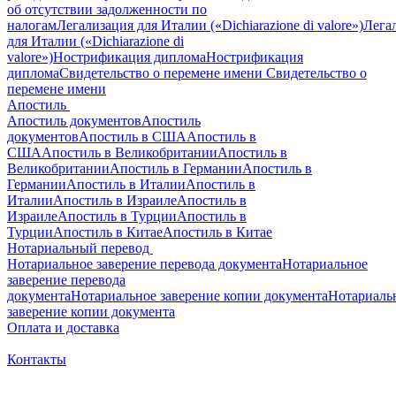
об отсутствии задолженности по
налогам
Легализация для Италии («Dichiarazione di valore»)
Лега
для Италии («Dichiarazione di
valore»)
Нострификация диплома
Нострификация
диплома
Свидетельство о перемене имени
Свидетельство о
перемене имени
Апостиль
Апостиль документов
Апостиль
документов
Апостиль в США
Апостиль в
США
Апостиль в Великобритании
Апостиль в
Великобритании
Апостиль в Германии
Апостиль в
Германии
Апостиль в Италии
Апостиль в
Италии
Апостиль в Израиле
Апостиль в
Израиле
Апостиль в Турции
Апостиль в
Турции
Апостиль в Китае
Апостиль в Китае
Нотариальный перевод
Нотариальное заверение перевода документа
Нотариальное
заверение перевода
документа
Нотариальное заверение копии документа
Нотариаль
заверение копии документа
Оплата и доставка
Контакты