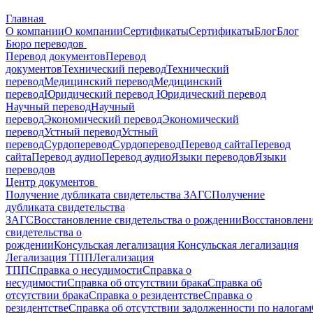
Главная
О компании
О компании
Сертификаты
Сертификаты
Блог
Блог
Бюро переводов
Перевод документов
Перевод
документов
Технический перевод
Технический
перевод
Медицинский перевод
Медицинский
перевод
Юридический перевод
Юридический перевод
Научный перевод
Научный
перевод
Экономический перевод
Экономический
перевод
Устный перевод
Устный
перевод
Сурдоперевод
Сурдоперевод
Перевод сайта
Перевод
сайта
Перевод аудио
Перевод аудио
Языки переводов
Языки
переводов
Центр документов
Получение дубликата свидетельства ЗАГС
Получение
дубликата свидетельства
ЗАГС
Восстановление свидетельства о рождении
Восстановлен
свидетельства о
рождении
Консульская легализация
Консульская легализация
Легализация ТПП
Легализация
ТПП
Справка о несудимости
Справка о
несудимости
Справка об отсутствии брака
Справка об
отсутствии брака
Справка о резидентстве
Справка о
резидентстве
Справка об отсутствии задолженности по налогам