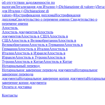
об отсутствии задолженности по
налогам
Легализация для Италии («Dichiarazione di valore»)
Лега
для Италии («Dichiarazione di
valore»)
Нострификация диплома
Нострификация
диплома
Свидетельство о перемене имени
Свидетельство о
перемене имени
Апостиль
Апостиль документов
Апостиль
документов
Апостиль в США
Апостиль в
США
Апостиль в Великобритании
Апостиль в
Великобритании
Апостиль в Германии
Апостиль в
Германии
Апостиль в Италии
Апостиль в
Италии
Апостиль в Израиле
Апостиль в
Израиле
Апостиль в Турции
Апостиль в
Турции
Апостиль в Китае
Апостиль в Китае
Нотариальный перевод
Нотариальное заверение перевода документа
Нотариальное
заверение перевода
документа
Нотариальное заверение копии документа
Нотариаль
заверение копии документа
Оплата и доставка
Контакты