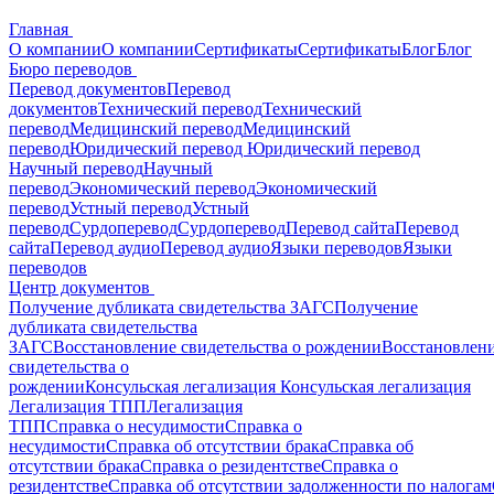
Главная
О компании
О компании
Сертификаты
Сертификаты
Блог
Блог
Бюро переводов
Перевод документов
Перевод
документов
Технический перевод
Технический
перевод
Медицинский перевод
Медицинский
перевод
Юридический перевод
Юридический перевод
Научный перевод
Научный
перевод
Экономический перевод
Экономический
перевод
Устный перевод
Устный
перевод
Сурдоперевод
Сурдоперевод
Перевод сайта
Перевод
сайта
Перевод аудио
Перевод аудио
Языки переводов
Языки
переводов
Центр документов
Получение дубликата свидетельства ЗАГС
Получение
дубликата свидетельства
ЗАГС
Восстановление свидетельства о рождении
Восстановлен
свидетельства о
рождении
Консульская легализация
Консульская легализация
Легализация ТПП
Легализация
ТПП
Справка о несудимости
Справка о
несудимости
Справка об отсутствии брака
Справка об
отсутствии брака
Справка о резидентстве
Справка о
резидентстве
Справка об отсутствии задолженности по налогам