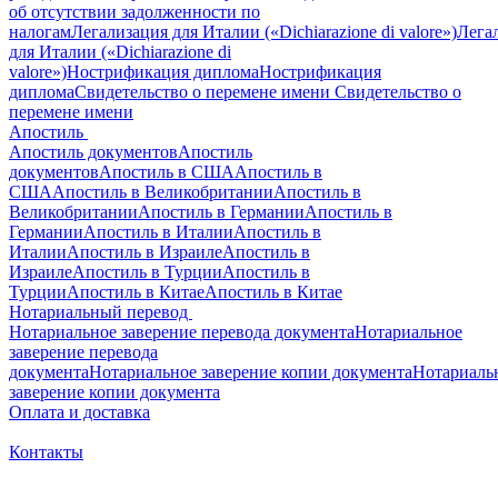
об отсутствии задолженности по
налогам
Легализация для Италии («Dichiarazione di valore»)
Лега
для Италии («Dichiarazione di
valore»)
Нострификация диплома
Нострификация
диплома
Свидетельство о перемене имени
Свидетельство о
перемене имени
Апостиль
Апостиль документов
Апостиль
документов
Апостиль в США
Апостиль в
США
Апостиль в Великобритании
Апостиль в
Великобритании
Апостиль в Германии
Апостиль в
Германии
Апостиль в Италии
Апостиль в
Италии
Апостиль в Израиле
Апостиль в
Израиле
Апостиль в Турции
Апостиль в
Турции
Апостиль в Китае
Апостиль в Китае
Нотариальный перевод
Нотариальное заверение перевода документа
Нотариальное
заверение перевода
документа
Нотариальное заверение копии документа
Нотариаль
заверение копии документа
Оплата и доставка
Контакты